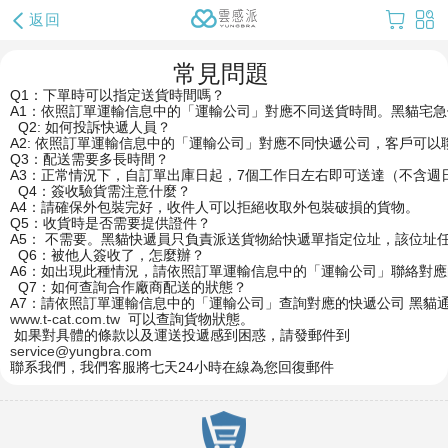
返回
常見問題 
Q1：下單時可以指定送貨時間嗎？ 
A1：依照訂單運輸信息中的「運輸公司」對應不同送貨時間。黑貓宅急便
Q2: 如何投訴快遞人員？
A2: 依照訂單運輸信息中的「運輸公司」對應不同快遞公司，客戶可以聯絡黑
Q3：配送需要多長時間？ 
A3：正常情況下，自訂單出庫日起，7個工作日左右即可送達（不含週
Q4：簽收驗貨需注意什麼？ 
A4：請確保外包裝完好，收件人可以拒絕收取外包裝破損的貨物。 
Q5：收貨時是否需要提供證件？ 
A5： 不需要。黑貓快遞員只負責派送貨物給快遞單指定位址，該位址
Q6：被他人簽收了，怎麼辦？ 
A6：如出現此種情況，請依照訂單運輸信息中的「運輸公司」聯絡對應的快遞
Q7：如何查詢合作廠商配送的狀態？ 
A7：請依照訂單運輸信息中的「運輸公司」查詢對應的快遞公司 黑貓通
www.t-cat.com.tw
 可以查詢貨物狀態。 
 如果對具體的條款以及運送投遞感到困惑，請發郵件到
service@yungbra.com
聯系我們，我們客服將七天24小時在線為您回復郵件